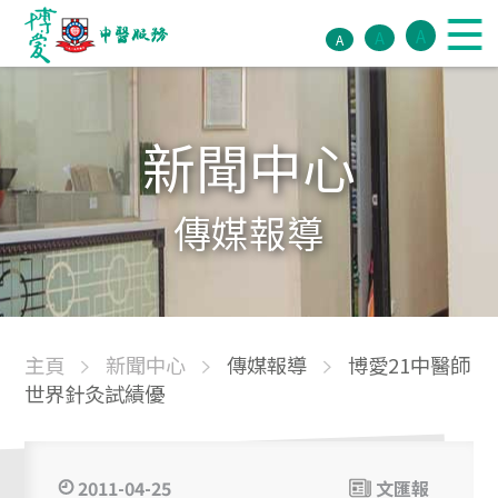
A
A
A
新聞中心
傳媒報導
主頁
新聞中心
傳媒報導
博愛21中醫師
世界針灸試績優
2011-04-25
文匯報