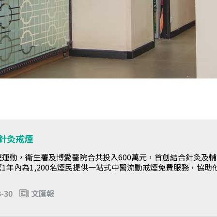
針灸戒煙
煙運動，衛生署及博愛醫院合共投入600萬元，首創結合針灸及
1年內為1,200名煙民提供一站式中醫流動戒煙免費服務，協助
3-30
文匯報