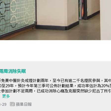
兩周消除失眠
行免費中醫針灸戒煙計劃兩年，至今已有逾二千名煙民參與，其
0至29年，預計今年第三季可公佈計劃結果，成功率估計為20%至
士參加計劃不足兩周，已成功消除心癮及克服突然缺少尼古丁所
。
更多
3-29
蘋果日報