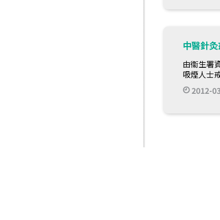
中醫針灸
由衞生署
吸煙人士
2012-0