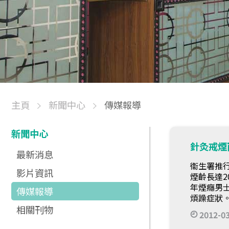
主頁
新聞中心
傳媒報導
新聞中心
針灸戒煙
最新消息
衞生署推
影片資訊
煙齡長達2
年煙癮男
傳媒報導
煩躁症狀
相關刊物
2012-0