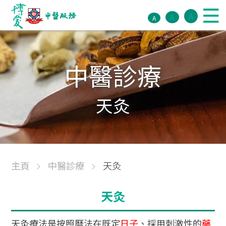
A
A
A
中醫診療
天灸
主頁
中醫診療
天灸
天灸
天灸療法是按照曆法在既定
日子
、採用刺激性的
藥