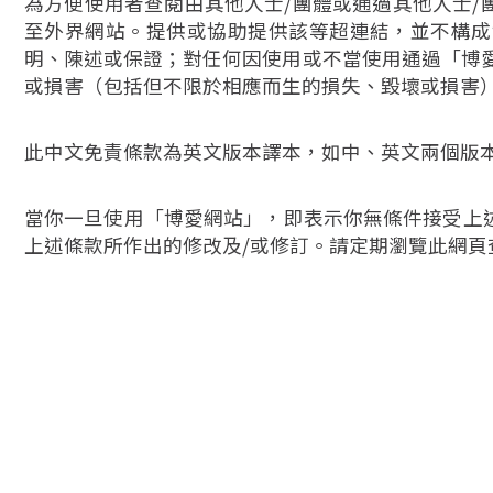
為方便使用者查閱由其他人士/團體或通過其他人士
至外界網站。提供或協助提供該等超連結，並不構成
明、陳述或保證；對任何因使用或不當使用通過「博
或損害（包括但不限於相應而生的損失、毀壞或損害
此中文免責條款為英文版本譯本，如中、英文兩個版
當你一旦使用「博愛網站」，即表示你無條件接受上
上述條款所作出的修改及/或修訂。請定期瀏覽此網