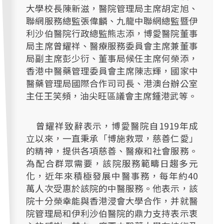
大學校長陳新滋，醫院管理局主席胡定旭、
聯網服務總監張偉麟、九龍中聯網總監暨伊
利沙伯醫院行政總監熊志添，博愛醫院董事
局主席曾耀祥、醫療服務委員會主席兼董事
局副主席彭少衍、董事局候任主席何榮添，
香港中醫藥管理委員會主席陳志輝，國家中
醫藥管理局國際合作司司長、港澳台辦公室
主任王笑頻，油尖旺區議會主席鍾港武等。
曾耀祥致辭表示，博愛醫院自1919年成
立以來，一直秉承「博施救眾，慈善仁愛」
的精神，提供各項慈善、醫療和社會服務。
為配合群眾需要，該院服務範疇日趨多元
化，近年來積極發展中醫事務，每年約40
萬人次受惠於該院的中醫服務。他表示，該
院十分榮幸能與香港浸會大學合作，并就醫
院管理局和伊利沙伯醫院的鼎力支持表示衷