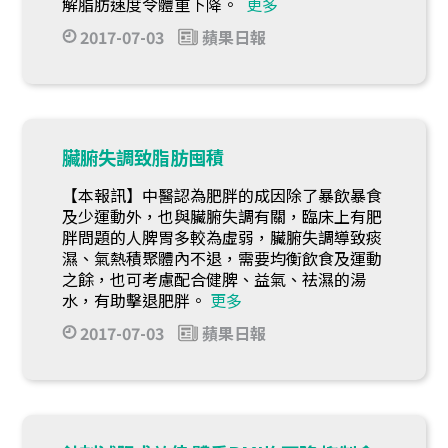
解脂肪速度令體重下降。
更多
2017-07-03
蘋果日報
臟腑失調致脂肪囤積
【本報訊】中醫認為肥胖的成因除了暴飲暴食
及少運動外，也與臟腑失調有關，臨床上有肥
胖問題的人脾胃多較為虛弱，臟腑失調導致痰
濕、氣熱積聚體內不退，需要均衡飲食及運動
之餘，也可考慮配合健脾、益氣、祛濕的湯
水，有助擊退肥胖。
更多
2017-07-03
蘋果日報