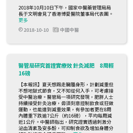
2018年10月10日下午，國家中醫藥管理局局
長于文明會見了香港博愛醫院董事局代表團。
更多
2018-10-10
中國中醫
醫管局研究首證實療效 針灸減肥 8周輕
16磅
【本報訊】夏天想踢走臃腫身形，計劃減重但
不想地獄式節食，又不知從何入手，可考慮接
受中醫治療。醫管局一項研究發現，肥胖人士
持續接受針灸治療，毋須刻意控制飲食或狂做
運動，也能達到減重效果，有參加者更在8周
內體重下跌逾7公斤（約16磅），平均每周減
近1公斤。中醫師指出，研究證實透過刺激分
泌血清素及安多酚，可抑制食欲及增加身體分