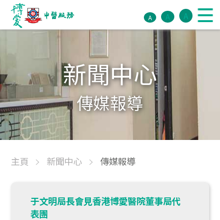
A
A
A
新聞中心
傳媒報導
主頁
新聞中心
傳媒報導
于文明局長會見香港博愛醫院董事局代
表團