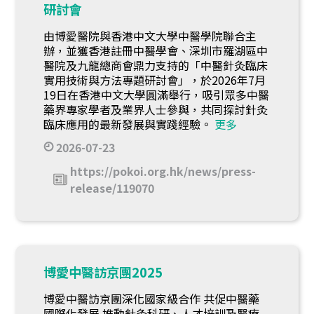
研討會
由博愛醫院與香港中文大學中醫學院聯合主
辦，並獲香港註冊中醫學會、深圳市羅湖區中
醫院及九龍總商會鼎力支持的「中醫針灸臨床
實用技術與方法專題研討會」，於2026年7月
19日在香港中文大學圓滿舉行，吸引眾多中醫
藥界專家學者及業界人士參與，共同探討針灸
臨床應用的最新發展與實踐經驗。
更多
2026-07-23
https://pokoi.org.hk/news/press-
release/119070
博愛中醫訪京團2025
博愛中醫訪京團深化國家級合作 共促中醫藥
國際化發展 推動針灸科研、人才培訓及醫療