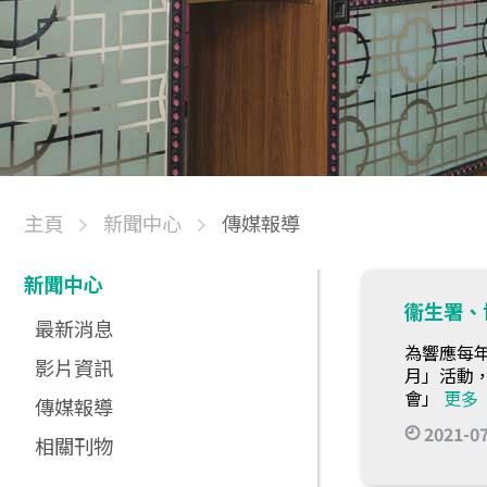
主頁
新聞中心
傳媒報導
新聞中心
衞生署、
最新消息
為響應每
影片資訊
月」活動
會」
更多
傳媒報導
2021-0
相關刊物