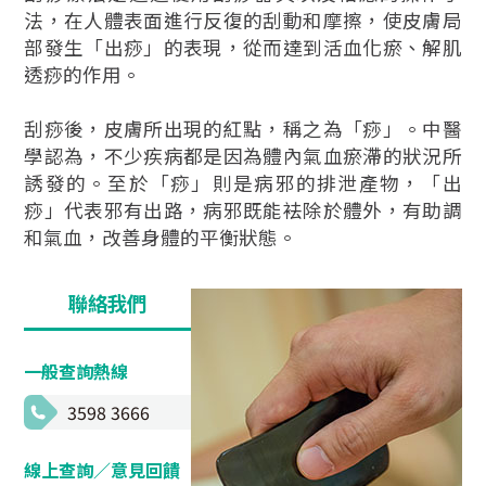
法，在人體表面進行反復的刮動和摩擦，使皮膚局
部發生「出痧」的表現，從而達到活血化瘀、解肌
透痧的作用。
刮痧後，皮膚所出現的紅點，稱之為「痧」。中醫
學認為，不少疾病都是因為體內氣血瘀滯的狀況所
誘發的。至於「痧」則是病邪的排泄產物，「出
痧」代表邪有出路，病邪既能袪除於體外，有助調
和氣血，改善身體的平衡狀態。
聯絡我們
一般查詢熱線
3598 3666
線上查詢／意見回饋