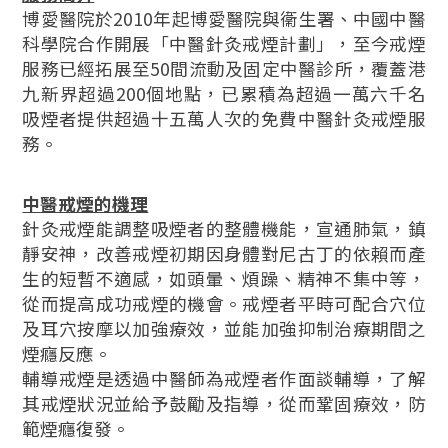
博愛醫院於2010年起博愛醫院與衞生署、中國中醫
科學院合作開展「中醫針灸戒煙計劃」，至今戒煙
服務已經拓展至50間流動及固定中醫診所，覆蓋港
九新界超過200個地點，已累積為超過一萬六千名
吸煙者提供超過十五萬人次的免費中醫針灸戒煙服
務。
中醫戒煙的機理
針灸戒煙能調整吸煙者的整體機能，宣通肺氣，鎮
靜安神，改善戒煙初期因身體對尼古丁的依賴而產
生的短暫不適感，如頭暈、煩躁、精神不集中等，
從而提高成功戒煙的機會。戒煙者平時可配合穴位
及耳穴按摩以加強療效，並能加強抑制治療期間之
煙癮反應。
輔導戒煙是透過中醫師為戒煙者作面談輔導，了解
其戒煙狀況並給予鼓勵及指導，從而鞏固療效，防
範煙癮復發。