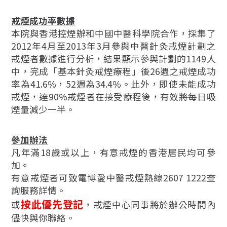
戒煙成功率數據
本院與香港控煙辦和中國中醫科學院合作，採集了
2012年4月至2013年3月參與中醫針灸戒煙計劃之
戒煙者數據進行分析，結果顯示參與計劃的1149人
中，完成「基本針灸戒煙療程」後26週之戒煙成功
率為41.6%，52週為34.4%。此外，即使未能成功
戒煙，達90%戒煙者在接受療程後，有效將每日吸
煙量減少一半。
參加辦法
凡年滿18歲或以上，有意戒煙的香港居民均可參
加。
有意戒煙者可致電博愛中醫戒煙熱線2607 1222查
詢服務詳情。
按此優先登記
或
，戒煙中心同事將於辦公時間內
儘快與你聯絡。