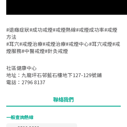
#退癮症狀#成功戒煙#戒煙熱線#戒煙成功率#戒煙
方法
#耳穴#戒煙治療#戒煙治療#戒煙中心#耳穴戒煙#戒
煙服務#中醫戒煙#針灸戒煙
社區健康中心
地址：九龍坪石邨藍石樓地下127-129號鋪
電話：2796 8137
聯絡我們
一般查詢熱線