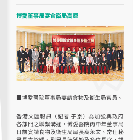
博愛董事局宴食衛局高層
■博愛醫院董事局宴請食物及衛生局官員。
香港文匯報訊（記者 子京）為加強與政府
各部門之聯繫溝通，博愛醫院丙申年董事局
日前宴請食物及衛生局局長高永文、常任秘
書長袁銘輝、副局長陳肇始及多位長官，雙