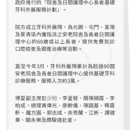
政府推行的「院舍及日間護理中心長者基礎
牙科外展服務計劃」。
院方成立牙科外展隊，為元朗、屯門、荃灣
及葵青區內獲指派之安老院舍及長者日間護
理中心的60歲或以上長者，提供免費到診
口腔檢查及跟進治療等活動。
直至今年3月，牙科外展隊累計為超過90間
安老院舍及長者日間護理中心提供基礎牙科
診療服務，服務人次約3萬。
博愛副主席彭少衍、李鋈發、簡陳擷霞、李
柏成，總理黃偉光、廖齡儀、陳國基、韓嘉
軒、羅方圓、郭志成、余秀蘭、江昕、譚健
業、關永樂及周駿達赴宴。