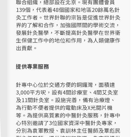
聯合組織，總部設在北京。現有團體會員
139個，代表着48個國家和地區20餘萬名針
灸工作者。世界針聯的宗旨是促進世界針灸
界的了解和合作，加強國際間的學術交流，
發展針灸醫學，不斷提高針灸醫學在世界衞
生保健工作中的地位和作用，為人類健康作
出貢獻。
提供專業服務
針專中心位於交通方便的銅鑼灣，面積達
3,000平方呎，設有4間診療室、4間艾灸室
及11間針灸室。設施完善，備有治療燈、
為行動不便者提供的電動床及X光閱片機
等。為提供高質素的中醫針灸服務，針專中
心特別邀請了3位國家資深中醫針灸專家，
分別為袁軍教授、袁訓林主任醫師及覃彪民