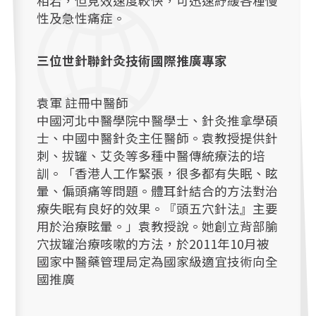
相若，但見效速度較快，可迅速紓緩各種慢
性及急性痛症。
三位世針聯針灸技術國際推廣專家
袁軍 註冊中醫師
中國河北中醫學院中醫學士、針灸推拿學碩
士、中國中醫針灸主任醫師。袁教授提供針
刺、拔罐、艾灸等多種中醫傳統療法的培
訓。「香港人工作緊張，很多都有失眠、眩
暈、偏頭痛等問題。體耳針結合的方法對治
療失眠有良好的效果。『頭五穴針法』主要
用於治療眩暈。」袁教授說。她創立背部腧
穴拔罐治療咳嗽的方法，於2011年10月被
國家中醫藥管理局定為國家級適宜技術向全
國推廣