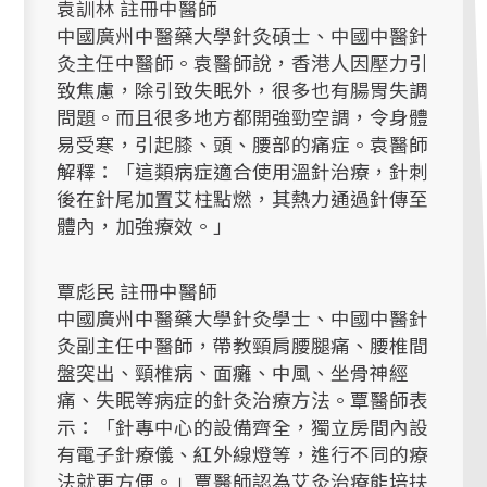
袁訓林 註冊中醫師
中國廣州中醫藥大學針灸碩士、中國中醫針
灸主任中醫師。袁醫師說，香港人因壓力引
致焦慮，除引致失眠外，很多也有腸胃失調
問題。而且很多地方都開強勁空調，令身體
易受寒，引起膝、頭、腰部的痛症。袁醫師
解釋：「這類病症適合使用溫針治療，針刺
後在針尾加置艾柱點燃，其熱力通過針傳至
體內，加強療效。」
覃彪民 註冊中醫師
中國廣州中醫藥大學針灸學士、中國中醫針
灸副主任中醫師，帶教頸肩腰腿痛、腰椎間
盤突出、頸椎病、面癱、中風、坐骨神經
痛、失眠等病症的針灸治療方法。覃醫師表
示：「針專中心的設備齊全，獨立房間內設
有電子針療儀、紅外線燈等，進行不同的療
法就更方便。」覃醫師認為艾灸治療能培扶