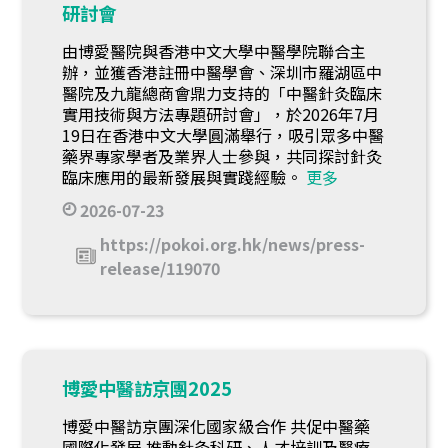
研討會
由博愛醫院與香港中文大學中醫學院聯合主
辦，並獲香港註冊中醫學會、深圳市羅湖區中
醫院及九龍總商會鼎力支持的「中醫針灸臨床
實用技術與方法專題研討會」，於2026年7月
19日在香港中文大學圓滿舉行，吸引眾多中醫
藥界專家學者及業界人士參與，共同探討針灸
臨床應用的最新發展與實踐經驗。
更多
2026-07-23
https://pokoi.org.hk/news/press-
release/119070
博愛中醫訪京團2025
博愛中醫訪京團深化國家級合作 共促中醫藥
國際化發展 推動針灸科研、人才培訓及醫療