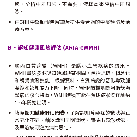
態，分析中風風險，不需要血液樣本來評估中風風
險。
由註冊中醫師報告解讀及提供最合適的中醫預防及治
療方案。
Ｂ．認知健康風險評估 (ARIA-eWMH)
腦內白質病變（WMH）是腦小血管疾病的結果。
WMH量與多個認知領域顯著相關，包括記憶，概念化
和視覺實踐技能。根據資料，白質病變的惡化導致腦
萎縮和認知能力下降。同時，WHM被證明是阿爾茨海
默病的核心特徵，WMH體積可能在預期症狀發作前約
5-6年開始出現。
填寫
認知健康評估
問卷
，了解認知障礙症的徵狀與正
常老化不同，藉以識別早期徵狀，篩檢出高危狀況，
及早治療可避免病情惡化。