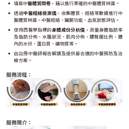
填寫中
醫體質問卷
，藉以進行準確的中醫體質辨識。
透過
中醫經絡檢測儀
，收集體質、經絡等數據進行中
醫體質辨識，中醫經絡、臟腑功能、血氣狀態評估。
使用西醫學指標的
身體成份分析儀
，測量身體脂肪率
及脂肪分佈、水腫狀況、肌肉分佈、腰臀圍比例、體
內的水份、蛋白質、礦物質等。
由註冊中醫師報告解讀及提供最合適的中醫預防及治
療方案。
服務流程：
服務簡介：