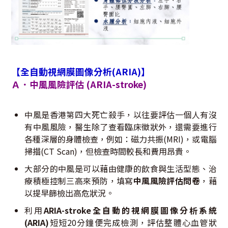
【
全自動視網膜圖像分析(ARIA)
】
Ａ．中風風險評估 (ARIA-stroke)
中風是香港第四大死亡殺手，以往要評估一個人有沒
有中風風險，醫生除了查看臨床徵狀外，還需要進行
各種深層的身體檢查，例如：磁力共振(MRI)，或電腦
掃描(CT Scan)，但檢查時間較長和費用昂貴。
大部分的中風是可以藉由健康的飲食與生活型態、治
療積極控制三高來預防，填寫
中風風險評估問卷
，藉
以提早篩檢出高危狀況。
利用
ARIA-stroke
全自動的視網膜圖像分析系統
(ARIA)
短短20分鐘便完成檢測，評估整體心血管狀