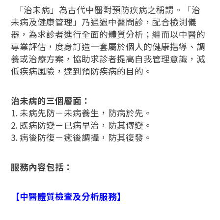
「治未病」為古代中醫對預防疾病之稱謂。「治
未病及健康管理」乃通過中醫問診，配合檢測儀
器，為求診者進行全面的體質分析；繼而以中醫的
專業評估，度身訂造一套屬於個人的健康指導、調
養或治療方案，協助求診者提高自我管理意識，減
低疾病風險，達到預防疾病的目的。
治未病的三個層面：
1. 未病先防－未病養生，防病於先。
2. 既病防變－已病早治，防其傳變。
3. 病後防復－癒後調攝，防其復發。
服務內容包括：
【中醫體質檢查及分析服務】