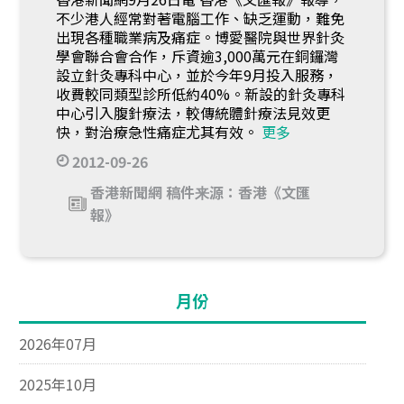
不少港人經常對著電腦工作、缺乏運動，難免
出現各種職業病及痛症。博愛醫院與世界針灸
學會聯合會合作，斥資逾3,000萬元在銅鑼灣
設立針灸專科中心，並於今年9月投入服務，
收費較同類型診所低約40%。新設的針灸專科
中心引入腹針療法，較傳統體針療法見效更
快，對治療急性痛症尤其有效。
更多
2012-09-26
香港新聞網 稿件来源：香港《文匯
報》
月份
2026年07月
2025年10月