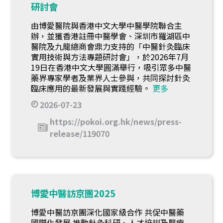
研討會
由博愛醫院與香港中文大學中醫學院聯合主
辦，並獲香港註冊中醫學會、深圳市羅湖區中
醫院及九龍總商會鼎力支持的「中醫針灸臨床
實用技術與方法專題研討會」，於2026年7月
19日在香港中文大學圓滿舉行，吸引眾多中醫
藥界專家學者及業界人士參與，共同探討針灸
臨床應用的最新發展與實踐經驗。
更多
2026-07-23
https://pokoi.org.hk/news/press-
release/119070
博愛中醫訪京團2025
博愛中醫訪京團深化國家級合作 共促中醫藥
國際化發展 推動針灸科研、人才培訓及醫療