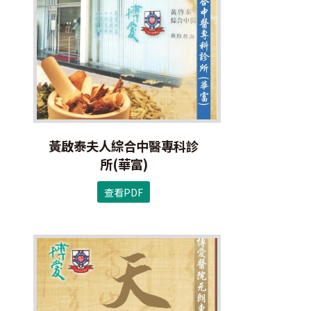
黃啟泰夫人綜合中醫專科診
所(華富)
查看PDF