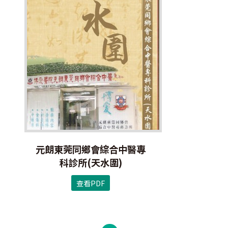
元朗東莞同鄉會綜合中醫專
科診所(天水圍)
查看PDF