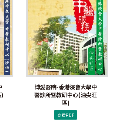
中
博愛醫院-香港浸會大學中
)
醫診所暨教研中心(油尖旺
區)
查看PDF