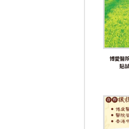
博愛醫
貼試