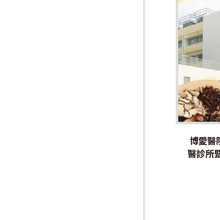
博愛醫
醫診所暨