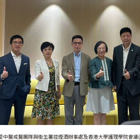
愛中醫戒醫團隊與衞生署控煙酒辦事處及香港大學護理學院會議(20