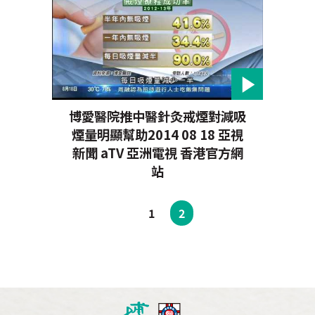
博愛醫院推中醫針灸戒煙對減吸
煙量明顯幫助2014 08 18 亞視
新聞 aTV 亞洲電視 香港官方網
站
1
2