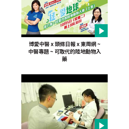
博愛中醫 x 頭條日報 x 東周網 ~
中醫專題 ~ 可取代的陸地動物入
藥