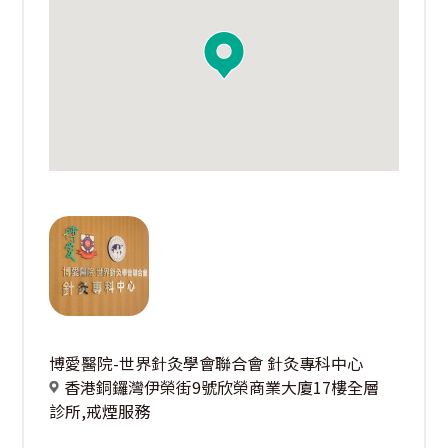
博愛醫院-世界針灸學會聯合會 針灸專科中心
香港銅鑼灣伊榮街9號欣榮商業大廈17樓全層
診所,戒煙服務