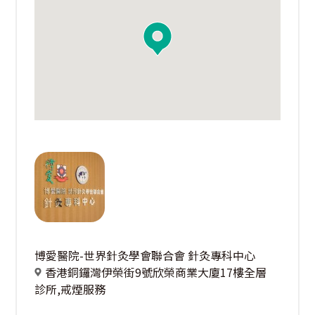
博愛醫院-世界針灸學會聯合會 針灸專科中心
香港銅鑼灣伊榮街9號欣榮商業大廈17樓全層
診所,戒煙服務