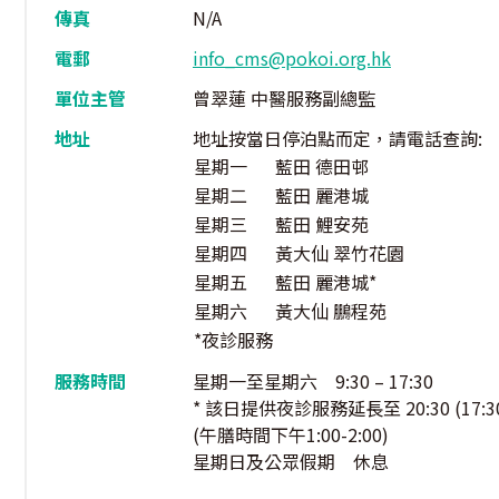
傳真
N/A
電郵
info_cms@pokoi.org.hk
單位主管
曾翠蓮 中醫服務副總監
地址
地址按當日停泊點而定，請電話查詢:
星期一
藍田 德田邨
星期二
藍田 麗港城
星期三
藍田 鯉安苑
星期四
黃大仙 翠竹花園
星期五
藍田 麗港城*
星期六
黃大仙 鵬程苑
*夜診服務
服務時間
星期一至星期六 9:30 – 17:30
* 該日提供夜診服務延長至 20:30 (17:30 
(午膳時間下午1:00-2:00)
星期日及公眾假期 休息