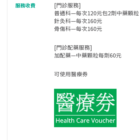
[門診服務]
服務收費
普通科—每次120元包2劑中藥顆粒
針灸科—每次160元
骨傷科—每次160元
[門診配藥服務]
加配藥—中藥顆粒每劑60元
可使用醫療券