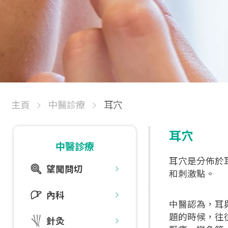
主頁
中醫診療
耳穴
耳穴
中醫診療
耳穴是分佈於
望聞問切
和刺激點。
內科
中醫認為，耳
題的時候，往
針灸