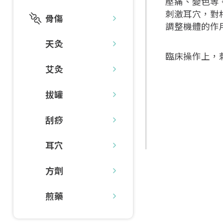
壓痛、變色等
刺激耳穴，對
骨傷
調整機體的作
天灸
臨床操作上，
艾灸
拔罐
刮痧
耳穴
方劑
煎藥