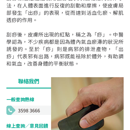
法，在人體表面進行反復的刮動和摩擦，使皮膚局
部發生「出痧」的表現，從而達到活血化瘀、解肌
透痧的作用。
刮痧後，皮膚所出現的紅點，稱之為「痧」。中醫
學認為，不少疾病都是因為體內氣血瘀滯的狀況所
誘發的。至於「痧」則是病邪的排泄產物，「出
痧」代表邪有出路，病邪既能袪除於體外，有助調
和氣血，改善身體的平衡狀態。
聯絡我們
一般查詢熱線
3598 3666
線上查詢／意見回饋