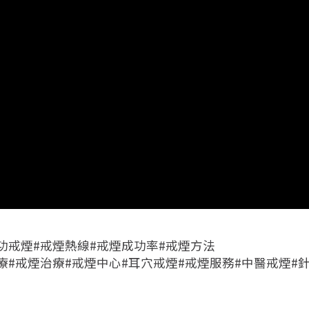
功戒煙#戒煙熱線#戒煙成功率#戒煙方法
療#戒煙治療#戒煙中心#耳穴戒煙#戒煙服務#中醫戒煙#