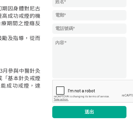
初期因身體對尼古
提高成功戒煙的機
治療期間之煙癮反
鼓勵及指導，從而
年3月參與中醫針灸
成「基本針灸戒煙
使未能成功戒煙，達
送出