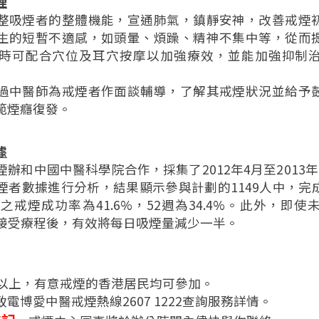
理
整吸煙者的整體機能，宣通肺氣，鎮靜安神，改善戒煙
生的短暫不適感，如頭暈、煩躁、精神不集中等，從而
時可配合穴位及耳穴按摩以加強療效，並能加強抑制
過中醫師為戒煙者作面談輔導，了解其戒煙狀況並給予
範煙癮復發。
據
辦和中國中醫科學院合作，採集了2012年4月至2013
煙者數據進行分析，結果顯示參與計劃的1149人中，完
之戒煙成功率為41.6%，52週為34.4%。此外，即
在接受療程後，有效將每日吸煙量減少一半。
或以上，有意戒煙的香港居民均可參加。
電博愛中醫戒煙熱線2607 1222查詢服務詳情。