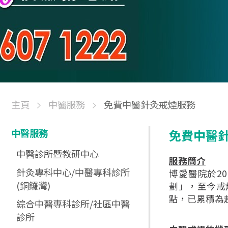
主頁
中醫服務
免費中醫針灸戒煙服務
中醫服務
免費中醫
中醫診所暨教研中心
服務簡介
針灸專科中心/中醫專科診所
博愛醫院於2
(銅鑼灣)
劃」，至今戒
點，已累積為
綜合中醫專科診所/社區中醫
診所