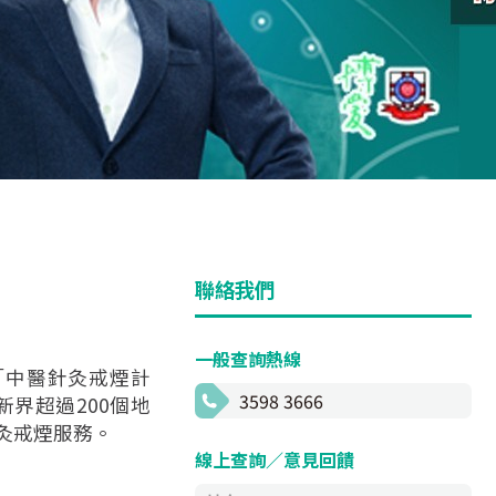
聯絡我們
一般查詢熱線
「中醫針灸戒煙計
3598 3666
界超過200個地
灸戒煙服務。
線上查詢／意見回饋