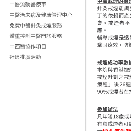
中醫戒煙的機
中醫流動醫療車
針灸戒煙能調
中醫治未病及健康管理中心
丁的依賴而產
會。戒煙者平
免費中醫針灸戒煙服務
應。
體重控制中醫門診服務
輔導戒煙是透
鞏固療效，防
中西醫協作項目
社區推廣活動
戒煙成功率數
本院與香港控煙
戒煙計劃之戒
療程」後26週
90%戒煙者
參加辦法
凡年滿18歲
有意戒煙者可致