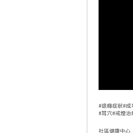
#退癮症狀#成
#耳穴#戒煙治
社區健康中心