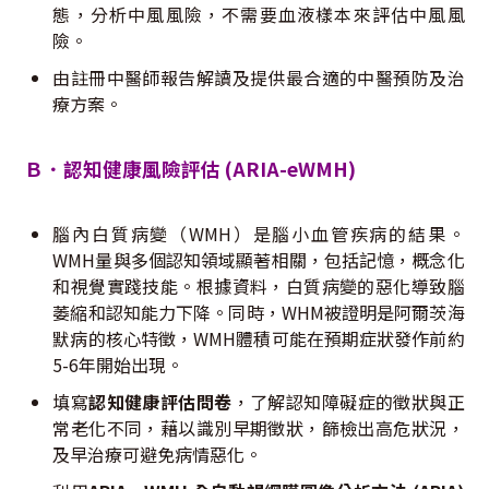
態，分析中風風險，不需要血液樣本來評估中風風
險。
由註冊中醫師報告解讀及提供最合適的中醫預防及治
療方案。
Ｂ．認知健康風險評估 (ARIA-eWMH)
腦內白質病變（WMH）是腦小血管疾病的結果。
WMH量與多個認知領域顯著相關，包括記憶，概念化
和視覺實踐技能。根據資料，白質病變的惡化導致腦
萎縮和認知能力下降。同時，WHM被證明是阿爾茨海
默病的核心特徵，WMH體積可能在預期症狀發作前約
5-6年開始出現。
填寫
認知健康評估
問卷
，了解認知障礙症的徵狀與正
常老化不同，藉以識別早期徵狀，篩檢出高危狀況，
及早治療可避免病情惡化。