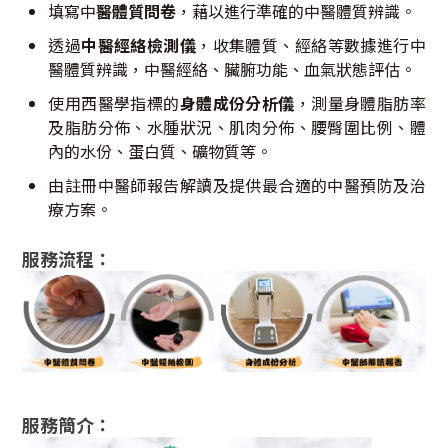
填寫中
醫體質問卷
，藉以進行準確的中醫體質辨識。
透過
中醫經絡檢測儀
，收集體質、經絡等數據進行中
醫體質辨識，中醫經絡、臟腑功能、血氣狀態評估。
使用西醫學指標的
身體成份分析儀
，測量身體脂肪率
及脂肪分佈、水腫狀況、肌肉分佈、腰臀圍比例、體
內的水份、蛋白質、礦物質等。
由註冊中醫師報告解讀及提供最合適的中醫預防及治
療方案。
服務流程：
服務簡介：