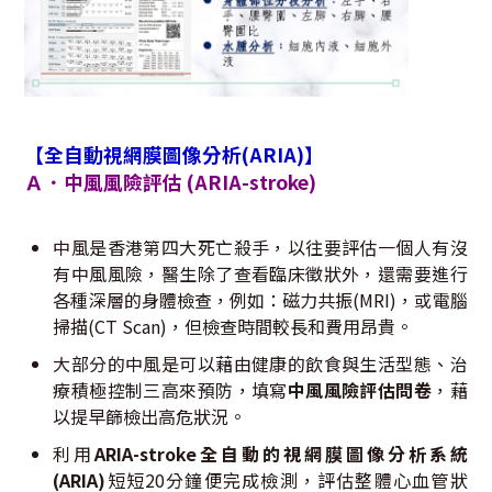
【
全自動視網膜圖像分析(ARIA)
】
Ａ．中風風險評估 (ARIA-stroke)
中風是香港第四大死亡殺手，以往要評估一個人有沒
有中風風險，醫生除了查看臨床徵狀外，還需要進行
各種深層的身體檢查，例如：磁力共振(MRI)，或電腦
掃描(CT Scan)，但檢查時間較長和費用昂貴。
大部分的中風是可以藉由健康的飲食與生活型態、治
療積極控制三高來預防，填寫
中風風險評估問卷
，藉
以提早篩檢出高危狀況。
利用
ARIA-stroke
全自動的視網膜圖像分析系統
(ARIA)
短短20分鐘便完成檢測，評估整體心血管狀