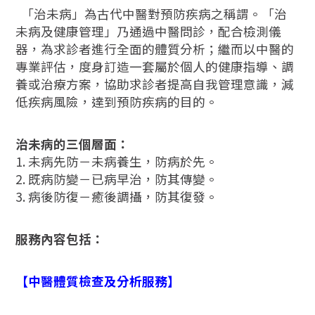
「治未病」為古代中醫對預防疾病之稱謂。「治
未病及健康管理」乃通過中醫問診，配合檢測儀
器，為求診者進行全面的體質分析；繼而以中醫的
專業評估，度身訂造一套屬於個人的健康指導、調
養或治療方案，協助求診者提高自我管理意識，減
低疾病風險，達到預防疾病的目的。
治未病的三個層面：
1. 未病先防－未病養生，防病於先。
2. 既病防變－已病早治，防其傳變。
3. 病後防復－癒後調攝，防其復發。
服務內容包括：
【中醫體質檢查及分析服務】