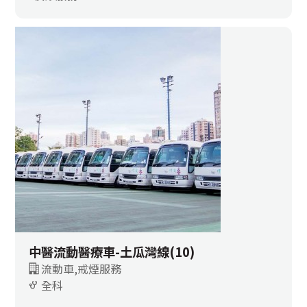
中醫流動醫療車-土瓜灣線(10)
流動車,戒煙服務
全科