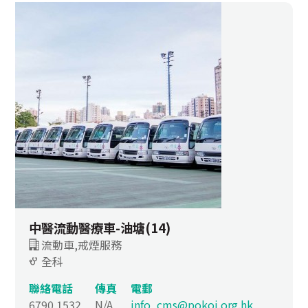
中醫流動醫療車-油塘(14)
流動車,戒煙服務
全科
聯絡電話
傳真
電郵
6790 1532
N/A
info_cms@pokoi.org.hk