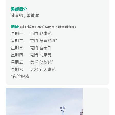
醫師簡介
陳貴通 , 黃鉞潼
地址
(地址按當日停泊點而定，請電話查詢)
星期一
屯門 兆康苑
星期二
屯門 翠寧花園*
星期三
屯門 富泰邨
星期四
屯門 兆康苑
星期五
美孚 荔欣苑*
星期六
天水圍 天富苑
*夜診服務