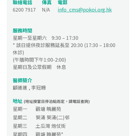
聯絡電話
傳真
電郵
6200 7917
N/A
info_cms@pokoi.org.hk
服務時間
星期一至星期六 9:30 – 17:30
* 該日提供夜診服務延長至 20:30 (17:30 – 18:00
休診)
(午膳時間下午1:00-2:00)
星期日及公眾假期 休息
醫師簡介
顧璡璡 , 李冠姍
地址
(地址按當日停泊點而定，請電話查詢)
星期一
觀塘 曉麗苑
星期二
葵涌 葵涌(二)邨
星期三
土瓜灣 炮仗街
星期四
觀塘 曉麗苑*