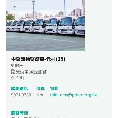
中醫流動醫療車-元村(19)
錦田
流動車,戒煙服務
全科
聯絡電話
傳真
電郵
9071 0780
N/A
info_cms@pokoi.org.hk
服務時間