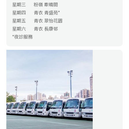
星期三
粉嶺 牽晴間
星期四
青衣 青盛苑*
星期五
青衣 翠怡花園
星期六
青衣 長康邨
*夜診服務