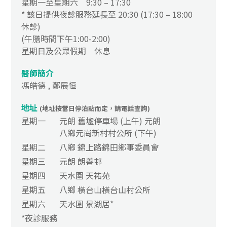
星期一至星期六 9:30 – 17:30
* 該日提供夜診服務延長至 20:30 (17:30 – 18:00
休診)
(午膳時間下午1:00-2:00)
星期日及公眾假期 休息
醫師簡介
馮皓德 , 鄭展恒
地址
(地址按當日停泊點而定，請電話查詢)
星期一
元朗 舊墟停車場 (上午) 元朗
八鄉元崗新村村公所 (下午)
星期二
八鄉 錦上路錦田鄉事委員會
星期三
元朗 朗善邨
星期四
天水圍 天祐苑
星期五
八鄉 橫台山橫台山村公所
星期六
天水圍 景湖居*
*夜診服務