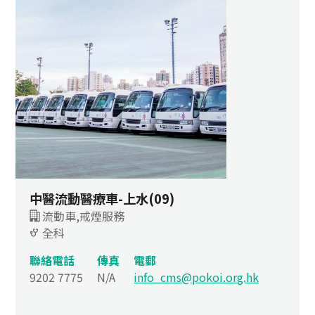
中醫流動醫療車-上水(09)
流動車,戒煙服務
全科
聯絡電話
傳真
電郵
9202 7775
N/A
info_cms@pokoi.org.hk