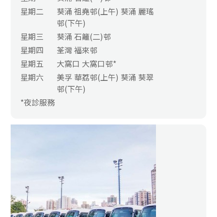
星期二
葵涌 祖堯邨(上午) 葵涌 麗瑤
邨(下午)
星期三
葵涌 石籬(二)邨
星期四
荃灣 福來邨
星期五
大窩口 大窩口邨*
星期六
美孚 華荔邨(上午) 葵涌 葵翠
邨(下午)
*夜診服務