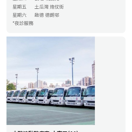
星期五
土瓜灣 炮仗街
星期六
啟德 德朗邨
*夜診服務