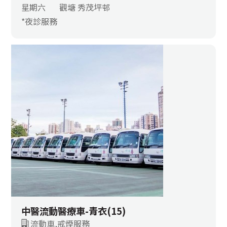
星期六
觀塘 秀茂坪邨
*夜診服務
中醫流動醫療車-青衣(15)
流動車,戒煙服務