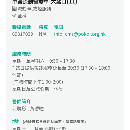
中醫流動醫療車-大窩口(11)
流動車,戒煙服務
全科
聯絡電話
傳真
電郵
69317039
N/A
info_cms@pokoi.org.hk
服務時間
星期一至星期六 9:30 – 17:30
* 該日提供夜診服務延長至 20:30 (17:30 – 18:00
休診)
(午膳時間下午1:00-2:00)
星期日及公眾假期 休息
醫師簡介
江曉彤 , 黃睿瞳
地址
(地址按當日停泊點而定，請電話查詢)
星期一
葵涌 石籬(一)邨