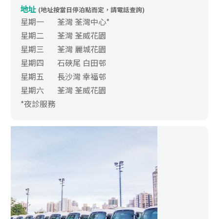
地址
(地址按當日停泊點而定，請電話查詢)
星期一
荃灣 荃灣中心*
星期二
荃灣 荃威花園
星期三
荃灣 麗城花園
星期四
石硤尾 白田邨
星期五
長沙灣 幸福邨
星期六
荃灣 荃威花園
*夜診服務