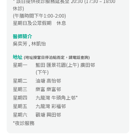
* 該日提供夜診服務延長至 20:30 (17:30 – 18:00
休診)
(午膳時間下午1:00-2:00)
星期日及公眾假期 休息
醫師簡介
吳奕芳 , 林凱怡
地址
(地址按當日停泊點而定，請電話查詢)
星期一
藍田 匯景花園(上午) 廣田邨
(下午)
星期二
油塘 高怡邨
星期三
樂富 樂富邨
星期四
九龍灣 牛頭角上邨*
星期五
九龍灣 彩福邨
星期六
觀塘 興田邨
*夜診服務