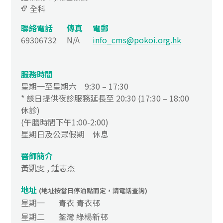
全科
聯絡電話
傳真
電郵
69306732
N/A
info_cms@pokoi.org.hk
服務時間
星期一至星期六 9:30 – 17:30
* 該日提供夜診服務延長至 20:30 (17:30 – 18:00
休診)
(午膳時間下午1:00-2:00)
星期日及公眾假期 休息
醫師簡介
黃凱雯 , 鍾志杰
地址
(地址按當日停泊點而定，請電話查詢)
星期一
青衣 青衣邨
星期二
荃灣 綠楊新邨