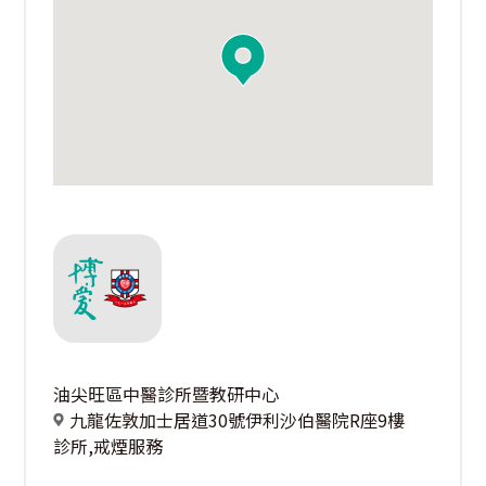
油尖旺區中醫診所暨教研中心
九龍佐敦加士居道30號伊利沙伯醫院R座9樓
診所,戒煙服務