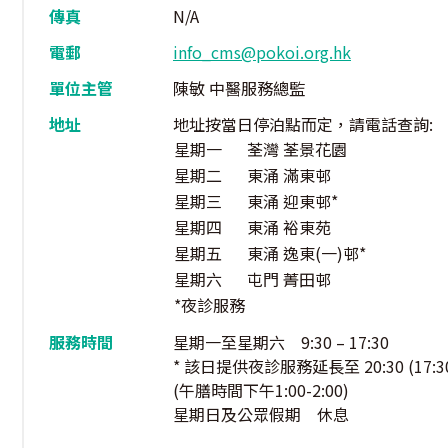
傳真
N/A
電郵
info_cms@pokoi.org.hk
單位主管
陳敏 中醫服務總監
地址
地址按當日停泊點而定，請電話查詢:
星期一
荃灣 荃景花園
星期二
東涌 滿東邨
星期三
東涌 迎東邨*
星期四
東涌 裕東苑
星期五
東涌 逸東(一)邨*
星期六
屯門 菁田邨
*夜診服務
服務時間
星期一至星期六 9:30 – 17:30
* 該日提供夜診服務延長至 20:30 (17:30 
(午膳時間下午1:00-2:00)
星期日及公眾假期 休息