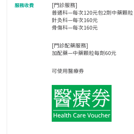
[門診服務]
服務收費
普通科—每次120元包2劑中藥顆粒
針灸科—每次160元
骨傷科—每次160元
[門診配藥服務]
加配藥—中藥顆粒每劑60元
可使用醫療券