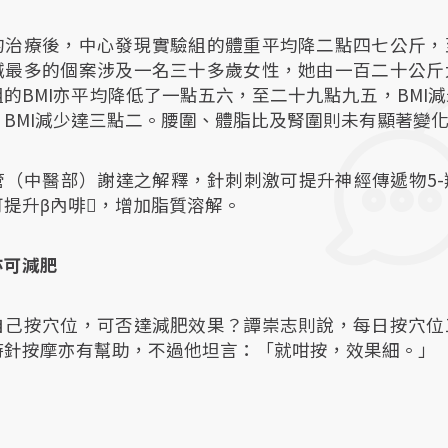
的治療後，中心發現實驗組的體重平均降二點四七公斤，
減最多的個案涉及一名三十多歲女性，她由一百二十公斤
的BMI亦平均降低了一點五六，至二十九點九五，BMI
，BMI減少達三點二。腰圍、體脂比及腎圍則未有顯著變
管（中醫部）謝達之解釋，針刺刺激可提升神經傳遞物5-
可提升β內啡，增加脂質溶解。
亦可減肥
自己按穴位，可否達減肥效果？譚崇志則說，每日按穴位
時針按摩亦有幫助，不過他坦言：「就咁按，效果細。」