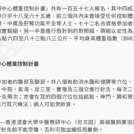
研中心體重控制計畫」共有一百五十七人報名，其中四成
即介乎十八至六十五歲、前三個月內未曾接受任何控制體
婦、中風及肝腎功能不全等人士。七十二名合資格參加者
的實驗組，另一半是進行假針刺的對照組，兩組以女性為
八點六四至八十三點八三公斤、平均身高體重指數（BMI
中心體重控制計畫
參加者的腹部及腳部，共八個有助消水腫和健脾等穴位，
、中脘、氣海、足三里、豐隆及三陰交進行針灸，每次二
針灸兩次；亦會在耳的四個穴位包括飢點、神門、脾和胃
進行耳穴療法；病人可如常飲食。
——香港浸會大學中醫教研中心（何文田）高級醫師兼培
行針灸前不能空腹，否則可致血糖低而暈倒。