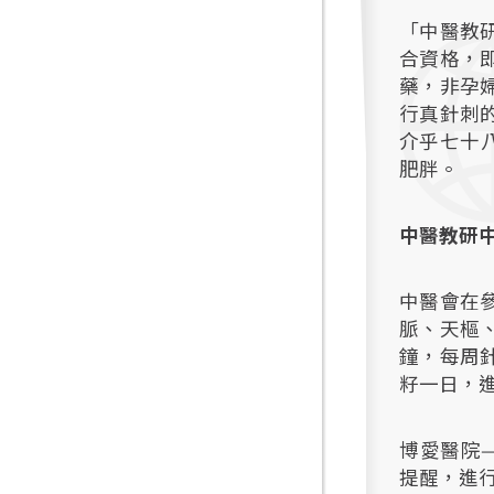
「中醫教
合資格，
藥，非孕
行真針刺
介乎七十
肥胖。
中醫教研
中醫會在
脈、天樞
鐘，每周
籽一日，
博愛醫院
提醒，進