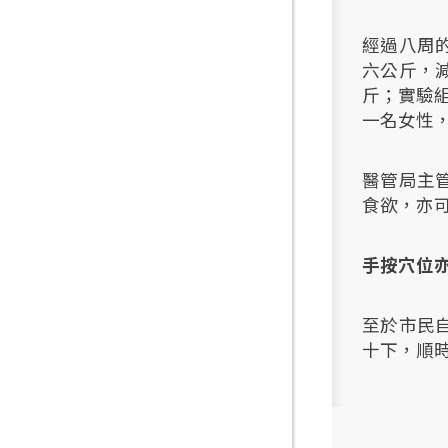
經過八周
六公斤，
斤；實驗組
一名女性
醫管局主
食欲，亦
手按穴位
至於市民
十下，順