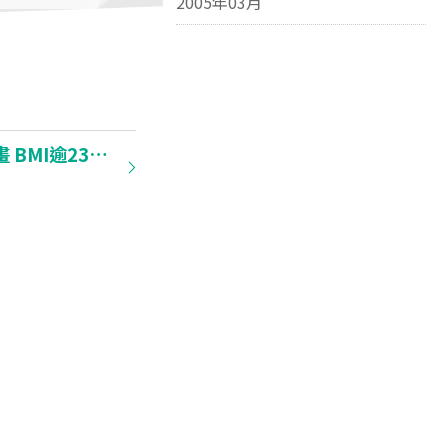
2005年03月
醫管局擴研究計畫 BMI逾23者可參加