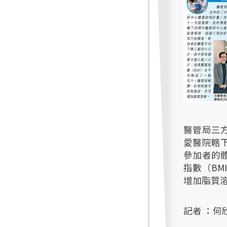
醫管局三
愛醫院轄
參加者的
指數（B
增加脂質
記者 ：何