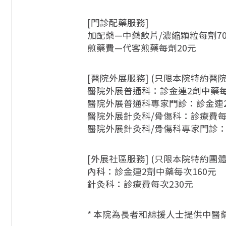
[門診配藥服務]
加配藥—中藥飲片/濃縮顆粒每劑7
煎藥費—代客煎藥每劑20元
[醫院外展服務] (只限本院特約醫院
醫院外展普通科：診金連2劑中藥每
醫院外展普通科專家門診：診金連2
醫院外展針灸科/骨傷科：診療費每
醫院外展針灸科/骨傷科專家門診：
[外展社區服務] (只限本院特約團體
內科：診金連2劑中藥每次160元
針灸科：診療費每次230元
* 本院為長者和綜援人士提供中