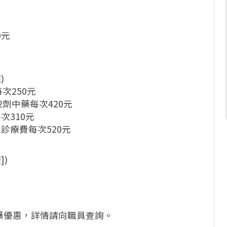
0元
)
次250元
劑中藥每次420元
次310元
診療費每次520元
])
醫藥優惠，詳情請向職員查詢。