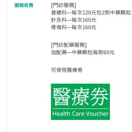
[門診服務]
服務收費
普通科—每次120元包2劑中藥顆粒
針灸科—每次160元
骨傷科—每次160元
[門診配藥服務]
加配藥—中藥顆粒每劑60元
可使用醫療券