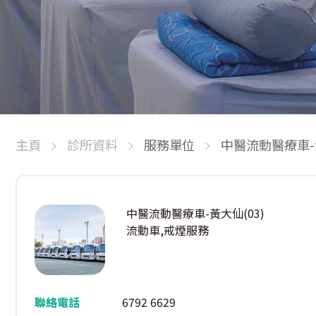
主頁
診所資料
服務單位
中醫流動醫療車-黃
中醫流動醫療車-黃大仙(03)
流動車,戒煙服務
聯絡電話
6792 6629