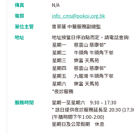
傳真
N/A
電郵
info_cms@pokoi.org.hk
單位主管
曾翠蓮 中醫服務副總監
地址
地址按當日停泊點而定，請電話查詢:
星期一
慈雲山 慈康邨*
星期二
牛頭角 牛頭角下邨
星期三
樂富 天馬苑
星期四
慈雲山 慈康邨*
星期五
九龍灣 牛頭角下邨
星期六
樂富 天馬苑
*夜診服務
服務時間
星期一至星期六 9:30 – 17:30
* 該日提供夜診服務延長至 20:30 (17:30 
(午膳時間下午1:00-2:00)
星期日及公眾假期 休息