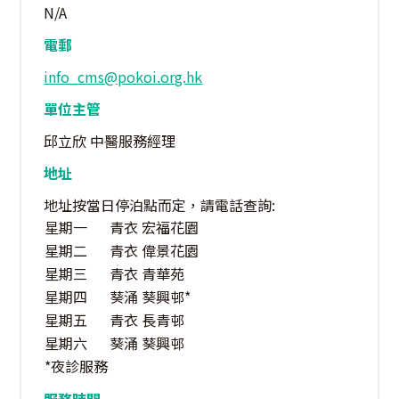
N/A
電郵
info_cms@pokoi.org.hk
單位主管
邱立欣 中醫服務經理
地址
地址按當日停泊點而定，請電話查詢:
星期一
青衣 宏福花園
星期二
青衣 偉景花園
星期三
青衣 青華苑
星期四
葵涌 葵興邨*
星期五
青衣 長青邨
星期六
葵涌 葵興邨
*夜診服務