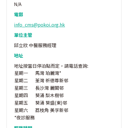
N/A
電郵
info_cms@pokoi.org.hk
單位主管
邱立欣 中醫服務經理
地址
地址按當日停泊點而定，請電話查詢:
星期一
馬灣 珀麗灣*
星期二
荃灣 祈德尊新邨
星期三
長沙灣 麗閣邨
星期四
葵涌 梨木樹邨
星期五
葵涌 葵盛(東)邨
星期六
荔枝角 美孚新邨
*夜診服務